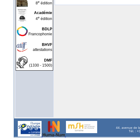
e
8
édition
Académie
e
4
édition
BDLP
Francophonie
BHVF
attestations
DMF
(1330 - 1500)
44, avenue de l
Tél. : 