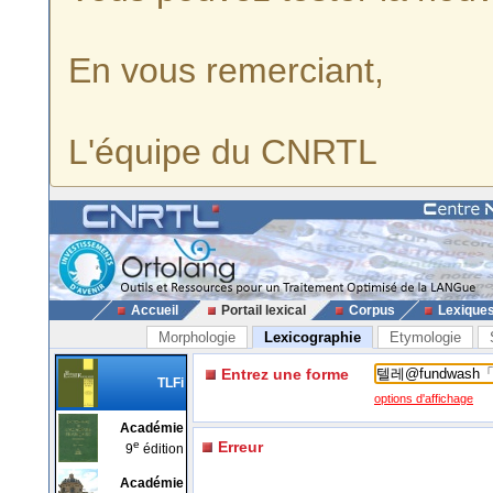
En vous remerciant,
L'équipe du CNRTL
Accueil
Portail lexical
Corpus
Lexique
Morphologie
Lexicographie
Etymologie
Entrez une forme
TLFi
options d'affichage
Académie
e
Erreur
9
édition
Académie