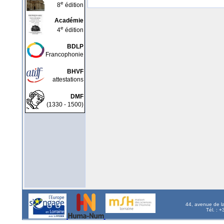
e
8
édition
Académie
e
4
édition
BDLP
Francophonie
BHVF
attestations
DMF
(1330 - 1500)
44, avenue de l
Tél. : 