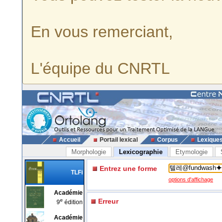
En vous remerciant,
L'équipe du CNRTL
Accueil
Portail lexical
Corpus
Lexique
Morphologie
Lexicographie
Etymologie
Entrez une forme
TLFi
options d'affichage
Académie
e
Erreur
9
édition
Académie