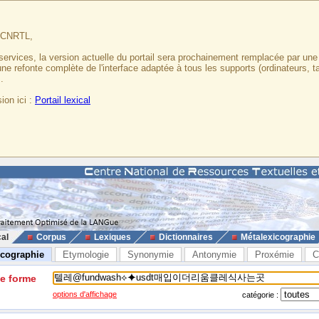
u CNRTL,
services, la version actuelle du portail sera prochainement remplacée par un
 une refonte complète de l'interface adaptée à tous les supports (ordinateurs, t
.
ion ici :
Portail lexical
cal
Corpus
Lexiques
Dictionnaires
Métalexicographie
icographie
Etymologie
Synonymie
Antonymie
Proxémie
C
ne forme
options d'affichage
catégorie :