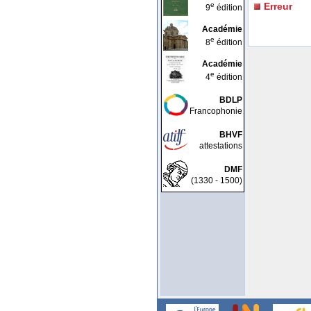
e
Erreur
9
édition
Académie
e
8
édition
Académie
e
4
édition
BDLP
Francophonie
BHVF
attestations
DMF
(1330 - 1500)