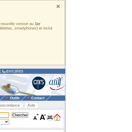
×
e nouvelle version au
1er
ablettes, smartphones) et inclut
Outils
Contact
oncordance
Aide