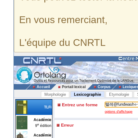
En vous remerciant,
L'équipe du CNRTL
Accueil
Portail lexical
Corpus
Lexique
Morphologie
Lexicographie
Etymologie
Entrez une forme
TLFi
options d'affichage
Académie
e
Erreur
9
édition
Académie