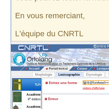
En vous remerciant,
L'équipe du CNRTL
Accueil
Portail lexical
Corpus
Lexique
Morphologie
Lexicographie
Etymologie
Entrez une forme
TLFi
options d'affichage
Académie
e
Erreur
9
édition
Académie