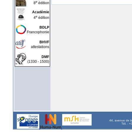
e
8
édition
Académie
e
4
édition
BDLP
Francophonie
BHVF
attestations
DMF
(1330 - 1500)
44, avenue de l
Tél. : 