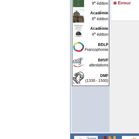
e
Erreur
9
édition
Académie
e
8
édition
Académie
e
4
édition
BDLP
Francophonie
BHVF
attestations
DMF
(1330 - 1500)