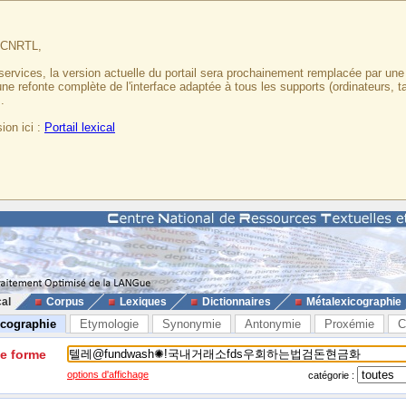
u CNRTL,
services, la version actuelle du portail sera prochainement remplacée par un
 une refonte complète de l'interface adaptée à tous les supports (ordinateurs, t
.
ion ici :
Portail lexical
cal
Corpus
Lexiques
Dictionnaires
Métalexicographie
icographie
Etymologie
Synonymie
Antonymie
Proxémie
C
ne forme
options d'affichage
catégorie :