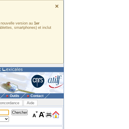
×
e nouvelle version au
1er
ablettes, smartphones) et inclut
Outils
Contact
oncordance
Aide