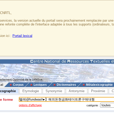
u CNRTL,
services, la version actuelle du portail sera prochainement remplacée par un
 une refonte complète de l'interface adaptée à tous les supports (ordinateurs, t
.
ion ici :
Portail lexical
cal
Corpus
Lexiques
Dictionnaires
Métalexicographie
icographie
Etymologie
Synonymie
Antonymie
Proxémie
C
ne forme
options d'affichage
catégorie :