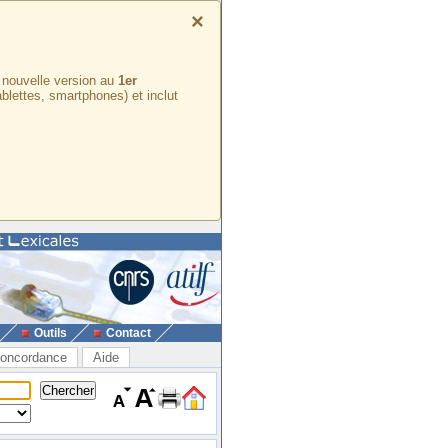
×
e nouvelle version au
1er
ablettes, smartphones) et inclut
Outils
Contact
oncordance
Aide