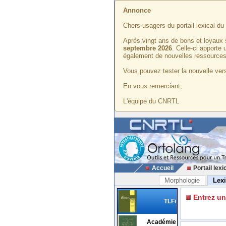
Annonce
Chers usagers du portail lexical d
Après vingt ans de bons et loyaux 
septembre 2026
. Celle-ci apporte
également de nouvelles ressources
Vous pouvez tester la nouvelle vers
En vous remerciant,
L'équipe du CNRTL
Accueil
Portail lexi
Morphologie
Lex
Entrez u
TLFi
Académie