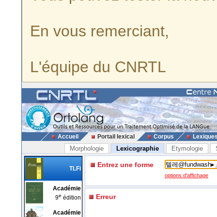
En vous remerciant,
L'équipe du CNRTL
Accueil
Portail lexical
Corpus
Lexique
Morphologie
Lexicographie
Etymologie
Entrez une forme
TLFi
options d'affichage
Académie
e
Erreur
9
édition
Académie