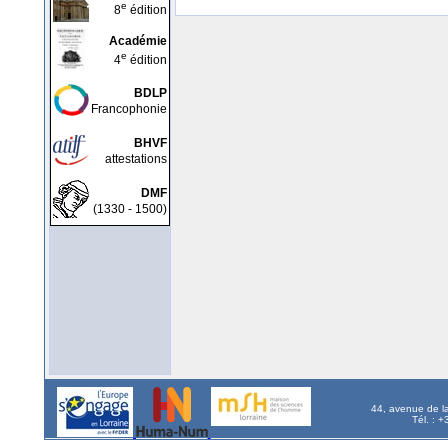
e
8
édition
Académie
e
4
édition
BDLP
Francophonie
BHVF
attestations
DMF
(1330 - 1500)
44, avenue de l
Tél. : 