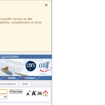
×
e nouvelle version au
1er
ablettes, smartphones) et inclut
Outils
Contact
oncordance
Aide