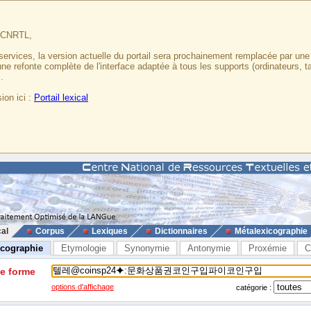
u CNRTL,
services, la version actuelle du portail sera prochainement remplacée par un
 une refonte complète de l'interface adaptée à tous les supports (ordinateurs, t
.
ion ici :
Portail lexical
cal
Corpus
Lexiques
Dictionnaires
Métalexicographie
icographie
Etymologie
Synonymie
Antonymie
Proxémie
C
ne forme
options d'affichage
catégorie :