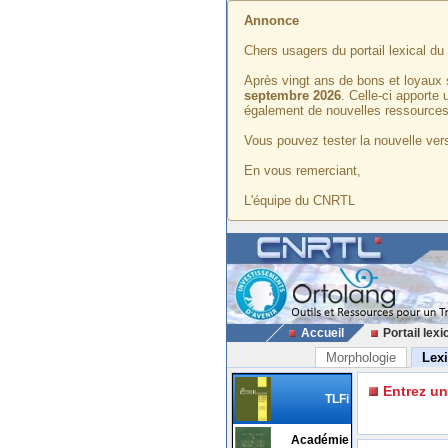
Annonce
Chers usagers du portail lexical d
Après vingt ans de bons et loyaux 
septembre 2026
. Celle-ci apporte
également de nouvelles ressources
Vous pouvez tester la nouvelle vers
En vous remerciant,
L'équipe du CNRTL
Accueil
Portail lexi
Morphologie
Lex
Entrez u
TLFi
Académie