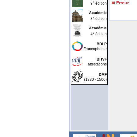
e
Erreur
9
édition
Académie
e
8
édition
Académie
e
4
édition
BDLP
Francophonie
BHVF
attestations
DMF
(1330 - 1500)