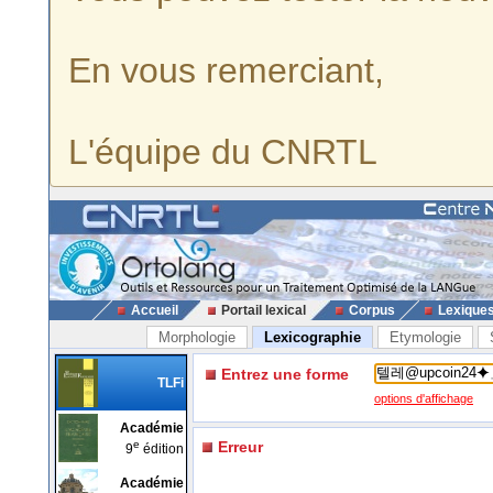
En vous remerciant,
L'équipe du CNRTL
Accueil
Portail lexical
Corpus
Lexique
Morphologie
Lexicographie
Etymologie
Entrez une forme
TLFi
options d'affichage
Académie
e
Erreur
9
édition
Académie