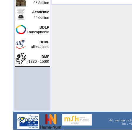
e
8
édition
Académie
e
4
édition
BDLP
Francophonie
BHVF
attestations
DMF
(1330 - 1500)
44, avenue de l
Tél. : 