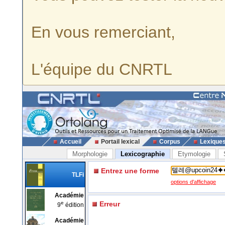
En vous remerciant,
L'équipe du CNRTL
Accueil
Portail lexical
Corpus
Lexique
Morphologie
Lexicographie
Etymologie
Entrez une forme
TLFi
options d'affichage
Académie
e
Erreur
9
édition
Académie