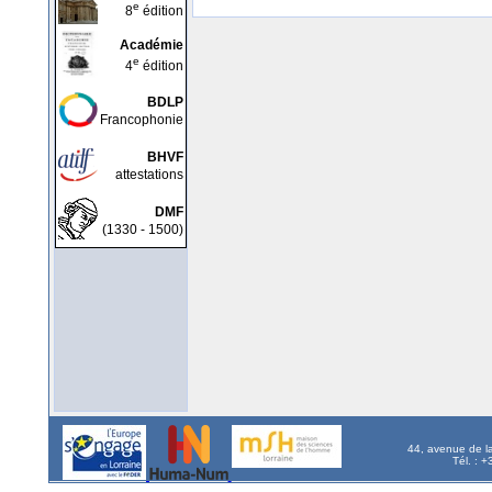
e
8
édition
Académie
e
4
édition
BDLP
Francophonie
BHVF
attestations
DMF
(1330 - 1500)
44, avenue de l
Tél. : 