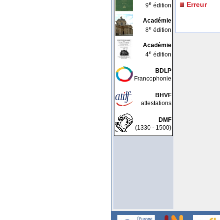
e
Erreur
9
édition
Académie
e
8
édition
Académie
e
4
édition
BDLP
Francophonie
BHVF
attestations
DMF
(1330 - 1500)