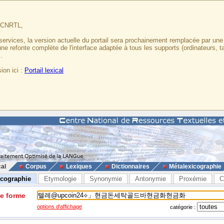
u CNRTL,
services, la version actuelle du portail sera prochainement remplacée par un
 une refonte complète de l'interface adaptée à tous les supports (ordinateurs, t
.
ion ici :
Portail lexical
cal
Corpus
Lexiques
Dictionnaires
Métalexicographie
icographie
Etymologie
Synonymie
Antonymie
Proxémie
C
ne forme
options d'affichage
catégorie :