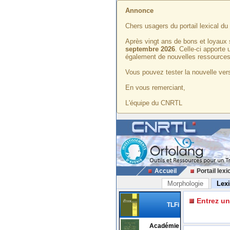
Annonce
Chers usagers du portail lexical d
Après vingt ans de bons et loyaux 
septembre 2026
. Celle-ci apporte
également de nouvelles ressources
Vous pouvez tester la nouvelle vers
En vous remerciant,
L'équipe du CNRTL
Accueil
Portail lexi
Morphologie
Lex
Entrez u
TLFi
Académie