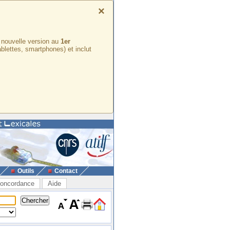
×
e nouvelle version au
1er
ablettes, smartphones) et inclut
Outils
Contact
oncordance
Aide