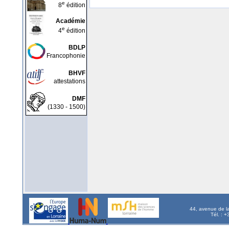
e
8
édition
Académie
e
4
édition
BDLP
Francophonie
BHVF
attestations
DMF
(1330 - 1500)
44, avenue de l
Tél. : 