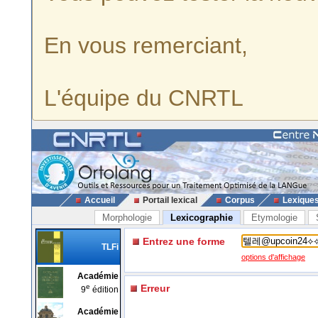
En vous remerciant,
L'équipe du CNRTL
Accueil
Portail lexical
Corpus
Lexique
Morphologie
Lexicographie
Etymologie
Entrez une forme
TLFi
options d'affichage
Académie
e
Erreur
9
édition
Académie