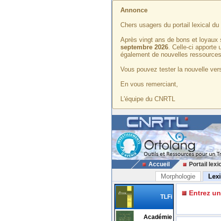
Annonce
Chers usagers du portail lexical d
Après vingt ans de bons et loyaux 
septembre 2026
. Celle-ci apporte
également de nouvelles ressources
Vous pouvez tester la nouvelle vers
En vous remerciant,
L'équipe du CNRTL
Accueil
Portail lexi
Morphologie
Lex
Entrez u
TLFi
Académie