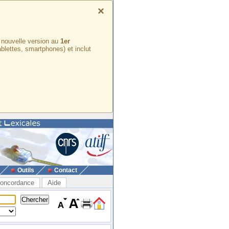
×
e nouvelle version au
1er
ablettes, smartphones) et inclut
Outils
Contact
oncordance
Aide