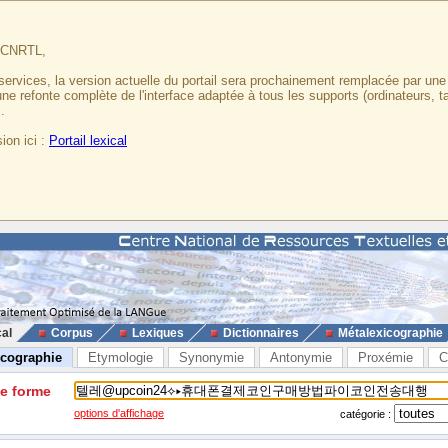
u CNRTL,
services, la version actuelle du portail sera prochainement remplacée par un
 une refonte complète de l'interface adaptée à tous les supports (ordinateurs, t
.
ion ici :
Portail lexical
cal
Corpus
Lexiques
Dictionnaires
Métalexicographie
icographie
Etymologie
Synonymie
Antonymie
Proxémie
C
ne forme
options d'affichage
catégorie :