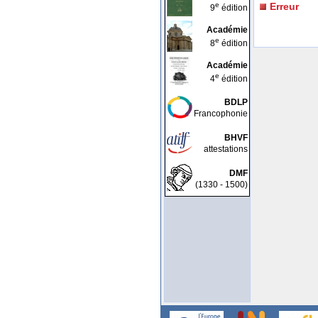
e
Erreur
9
édition
Académie
e
8
édition
Académie
e
4
édition
BDLP
Francophonie
BHVF
attestations
DMF
(1330 - 1500)