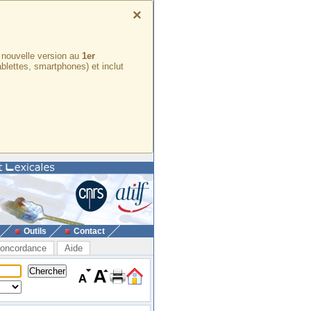
×
e nouvelle version au
1er
ablettes, smartphones) et inclut
Outils
Contact
oncordance
Aide