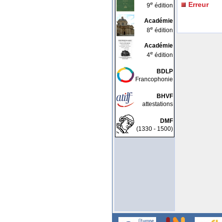
e
Erreur
9
édition
Académie
e
8
édition
Académie
e
4
édition
BDLP
Francophonie
BHVF
attestations
DMF
(1330 - 1500)