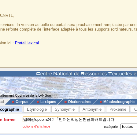
u CNRTL,
services, la version actuelle du portail sera prochainement remplacée par un
 une refonte complète de l'interface adaptée à tous les supports (ordinateurs, t
.
ion ici :
Portail lexical
cal
Corpus
Lexiques
Dictionnaires
Métalexicographie
icographie
Etymologie
Synonymie
Antonymie
Proxémie
C
ne forme
options d'affichage
catégorie :