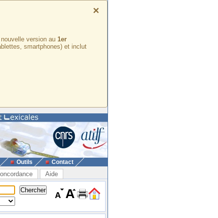
×
e nouvelle version au
1er
ablettes, smartphones) et inclut
Outils
Contact
oncordance
Aide