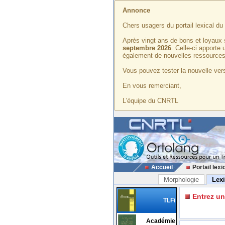
Annonce
Chers usagers du portail lexical d
Après vingt ans de bons et loyaux 
septembre 2026
. Celle-ci apporte
également de nouvelles ressources
Vous pouvez tester la nouvelle vers
En vous remerciant,
L'équipe du CNRTL
Accueil
Portail lexi
Morphologie
Lex
Entrez u
TLFi
Académie