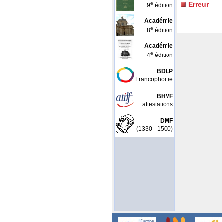
e
Erreur
9
édition
Académie
e
8
édition
Académie
e
4
édition
BDLP
Francophonie
BHVF
attestations
DMF
(1330 - 1500)