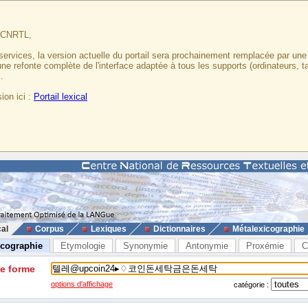
u CNRTL,
services, la version actuelle du portail sera prochainement remplacée par un
 une refonte complète de l'interface adaptée à tous les supports (ordinateurs, t
.
ion ici :
Portail lexical
cal
Corpus
Lexiques
Dictionnaires
Métalexicographie
icographie
Etymologie
Synonymie
Antonymie
Proxémie
C
ne forme
options d'affichage
catégorie :