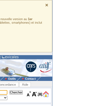
×
e nouvelle version au
1er
ablettes, smartphones) et inclut
Outils
Contact
oncordance
Aide