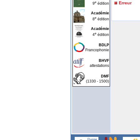
e
Erreur
9
édition
Académie
e
8
édition
Académie
e
4
édition
BDLP
Francophonie
BHVF
attestations
DMF
(1330 - 1500)