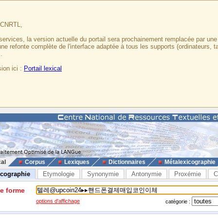
u CNRTL,
services, la version actuelle du portail sera prochainement remplacée par un
 une refonte complète de l'interface adaptée à tous les supports (ordinateurs, t
.
ion ici :
Portail lexical
cal
Corpus
Lexiques
Dictionnaires
Métalexicographie
icographie
Etymologie
Synonymie
Antonymie
Proxémie
C
ne forme
options d'affichage
catégorie :