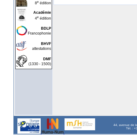
e
8
édition
Académie
e
4
édition
BDLP
Francophonie
BHVF
attestations
DMF
(1330 - 1500)
44, avenue de l
Tél. : 