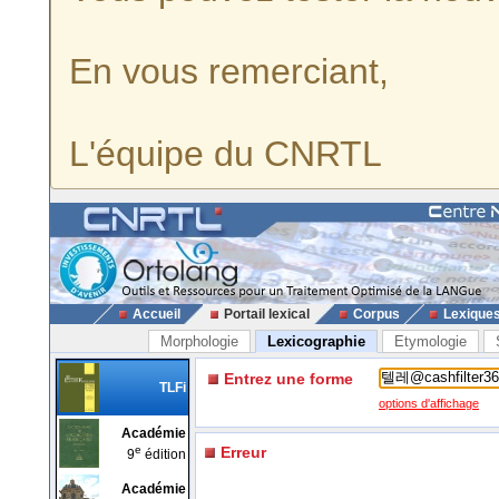
En vous remerciant,
L'équipe du CNRTL
Accueil
Portail lexical
Corpus
Lexique
Morphologie
Lexicographie
Etymologie
Entrez une forme
TLFi
options d'affichage
Académie
e
Erreur
9
édition
Académie