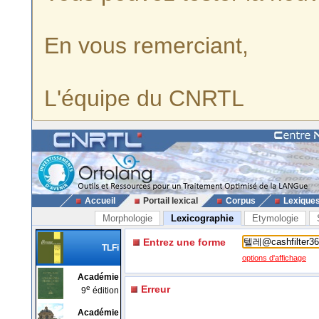
En vous remerciant,
L'équipe du CNRTL
Accueil
Portail lexical
Corpus
Lexique
Morphologie
Lexicographie
Etymologie
Entrez une forme
TLFi
options d'affichage
Académie
e
Erreur
9
édition
Académie