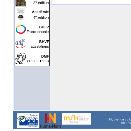
e
8
édition
Académie
e
4
édition
BDLP
Francophonie
BHVF
attestations
DMF
(1330 - 1500)
44, avenue de l
Tél. : 