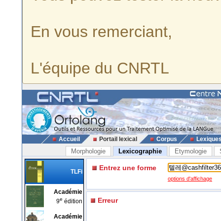
En vous remerciant,
L'équipe du CNRTL
Accueil
Portail lexical
Corpus
Lexique
Morphologie
Lexicographie
Etymologie
Entrez une forme
TLFi
options d'affichage
Académie
e
Erreur
9
édition
Académie