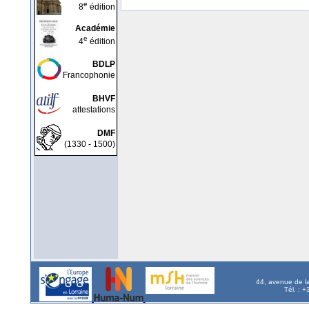
e
8
édition
Académie
e
4
édition
BDLP
Francophonie
BHVF
attestations
DMF
(1330 - 1500)
44, avenue de l
Tél. : 