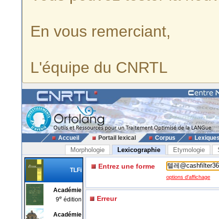
En vous remerciant,
L'équipe du CNRTL
Accueil
Portail lexical
Corpus
Lexique
Morphologie
Lexicographie
Etymologie
Entrez une forme
TLFi
options d'affichage
Académie
e
Erreur
9
édition
Académie