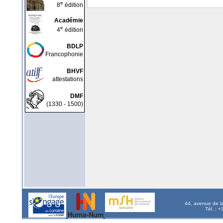
e
8
édition
Académie
e
4
édition
BDLP
Francophonie
BHVF
attestations
DMF
(1330 - 1500)
44, avenue de l
Tél. : 