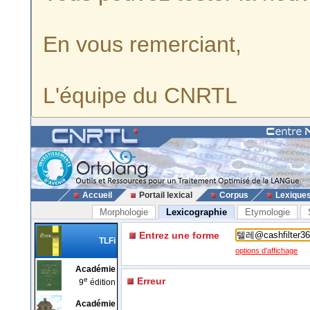
En vous remerciant,
L'équipe du CNRTL
Accueil
Portail lexical
Corpus
Lexique
Morphologie
Lexicographie
Etymologie
Entrez une forme
TLFi
options d'affichage
Académie
e
Erreur
9
édition
Académie