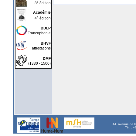
e
8
édition
Académie
e
4
édition
BDLP
Francophonie
BHVF
attestations
DMF
(1330 - 1500)
44, avenue de l
Tél. : 