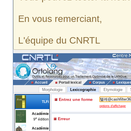
En vous remerciant,
L'équipe du CNRTL
Accueil
Portail lexical
Corpus
Lexique
Morphologie
Lexicographie
Etymologie
Entrez une forme
TLFi
options d'affichage
Académie
e
Erreur
9
édition
Académie