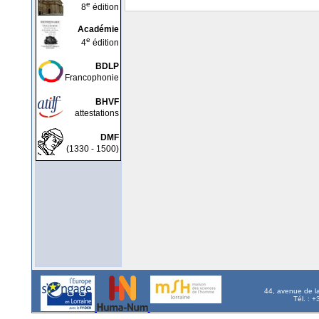
e
8
édition
Académie
e
4
édition
BDLP
Francophonie
BHVF
attestations
DMF
(1330 - 1500)
44, avenue de l
Tél. : 