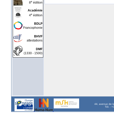
e
8
édition
Académie
e
4
édition
BDLP
Francophonie
BHVF
attestations
DMF
(1330 - 1500)
44, avenue de l
Tél. : 