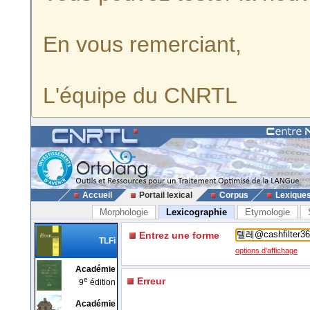
En vous remerciant,
L'équipe du CNRTL
Accueil
Portail lexical
Corpus
Lexique
Morphologie
Lexicographie
Etymologie
Entrez une forme
TLFi
options d'affichage
Académie
e
Erreur
9
édition
Académie