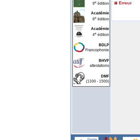
e
Erreur
9
édition
Académie
e
8
édition
Académie
e
4
édition
BDLP
Francophonie
BHVF
attestations
DMF
(1330 - 1500)