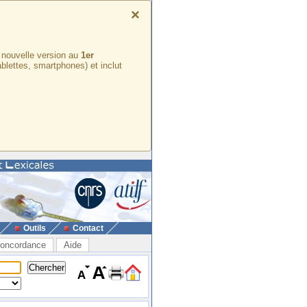
×
e nouvelle version au
1er
ablettes, smartphones) et inclut
Outils
Contact
oncordance
Aide