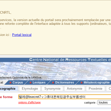
u CNRTL,
services, la version actuelle du portail sera prochainement remplacée par un
 une refonte complète de l'interface adaptée à tous les supports (ordinateurs, t
.
ion ici :
Portail lexical
cal
Corpus
Lexiques
Dictionnaires
Métalexicographie
icographie
Etymologie
Synonymie
Antonymie
Proxémie
C
ne forme
options d'affichage
catégorie :