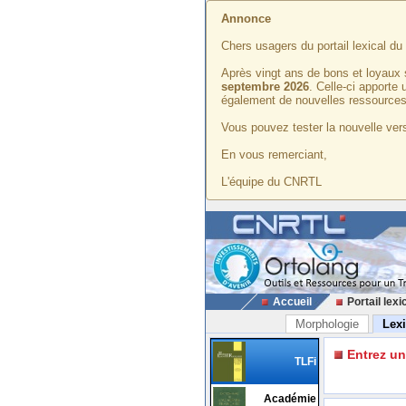
Annonce
Chers usagers du portail lexical d
Après vingt ans de bons et loyaux 
septembre 2026
. Celle-ci apporte
également de nouvelles ressources
Vous pouvez tester la nouvelle vers
En vous remerciant,
L'équipe du CNRTL
Accueil
Portail lexi
Morphologie
Lex
Entrez u
TLFi
Académie