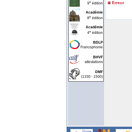
e
Erreur
9
édition
Académie
e
8
édition
Académie
e
4
édition
BDLP
Francophonie
BHVF
attestations
DMF
(1330 - 1500)