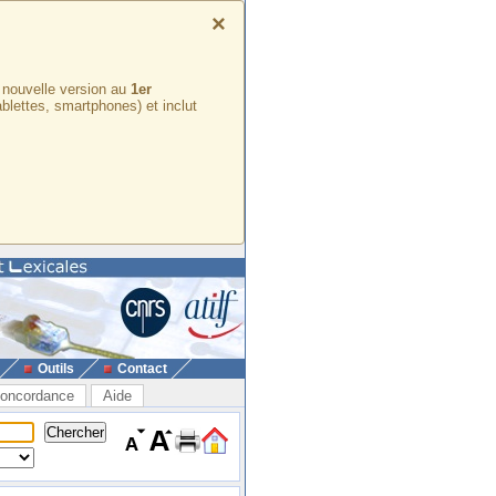
×
e nouvelle version au
1er
ablettes, smartphones) et inclut
Outils
Contact
oncordance
Aide