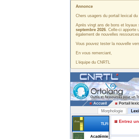
Annonce
Chers usagers du portail lexical d
Après vingt ans de bons et loyaux 
septembre 2026
. Celle-ci apporte
également de nouvelles ressources
Vous pouvez tester la nouvelle vers
En vous remerciant,
L'équipe du CNRTL
Accueil
Portail lexi
Morphologie
Lex
Entrez u
TLFi
Académie