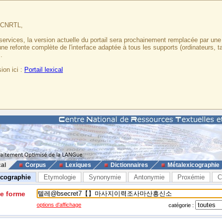
u CNRTL,
services, la version actuelle du portail sera prochainement remplacée par un
 une refonte complète de l'interface adaptée à tous les supports (ordinateurs, t
.
ion ici :
Portail lexical
cal
Corpus
Lexiques
Dictionnaires
Métalexicographie
icographie
Etymologie
Synonymie
Antonymie
Proxémie
C
ne forme
options d'affichage
catégorie :