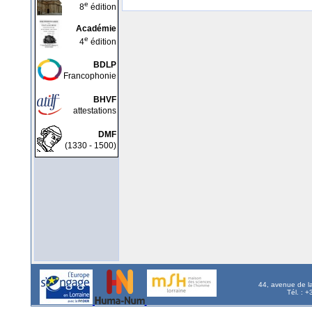
e
8
édition
Académie
e
4
édition
BDLP
Francophonie
BHVF
attestations
DMF
(1330 - 1500)
44, avenue de l
Tél. : 