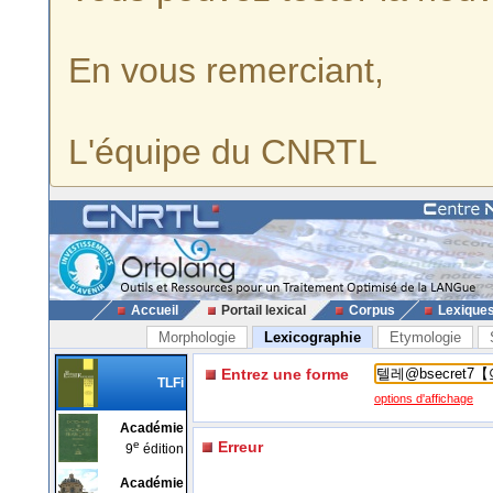
En vous remerciant,
L'équipe du CNRTL
Accueil
Portail lexical
Corpus
Lexique
Morphologie
Lexicographie
Etymologie
Entrez une forme
TLFi
options d'affichage
Académie
e
Erreur
9
édition
Académie