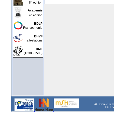
e
8
édition
Académie
e
4
édition
BDLP
Francophonie
BHVF
attestations
DMF
(1330 - 1500)
44, avenue de l
Tél. : 