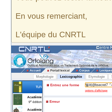
En vous remerciant,
L'équipe du CNRTL
Accueil
Portail lexical
Corpus
Lexique
Morphologie
Lexicographie
Etymologie
Entrez une forme
TLFi
options d'affichage
Académie
e
Erreur
9
édition
Académie