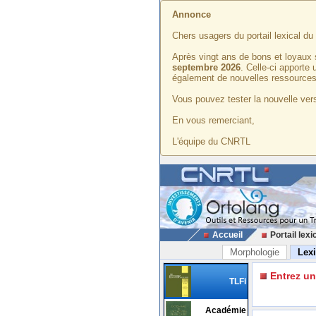
Annonce
Chers usagers du portail lexical d
Après vingt ans de bons et loyaux 
septembre 2026
. Celle-ci apporte
également de nouvelles ressources
Vous pouvez tester la nouvelle vers
En vous remerciant,
L'équipe du CNRTL
Accueil
Portail lexi
Morphologie
Lex
Entrez u
TLFi
Académie