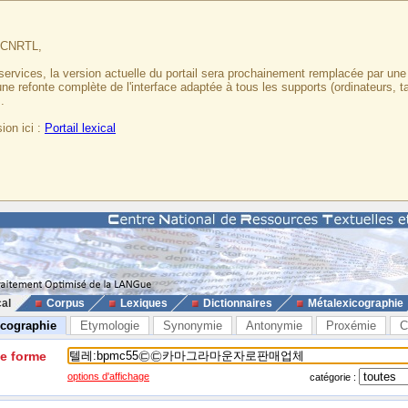
u CNRTL,
services, la version actuelle du portail sera prochainement remplacée par un
 une refonte complète de l'interface adaptée à tous les supports (ordinateurs, t
.
ion ici :
Portail lexical
cal
Corpus
Lexiques
Dictionnaires
Métalexicographie
icographie
Etymologie
Synonymie
Antonymie
Proxémie
C
ne forme
options d'affichage
catégorie :