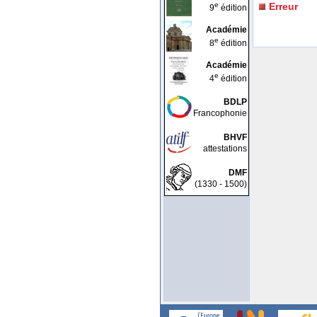
e
Erreur
9
édition
Académie
e
8
édition
Académie
e
4
édition
BDLP
Francophonie
BHVF
attestations
DMF
(1330 - 1500)