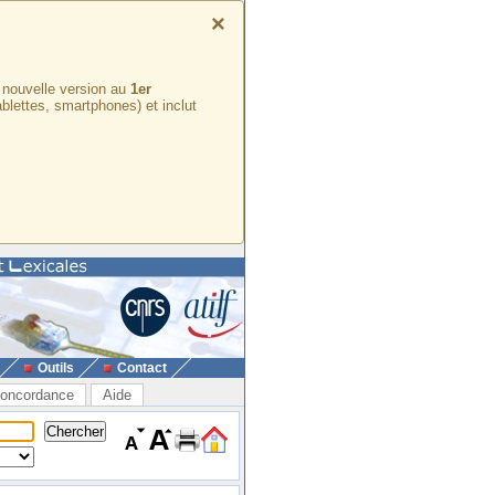
×
e nouvelle version au
1er
ablettes, smartphones) et inclut
Outils
Contact
oncordance
Aide