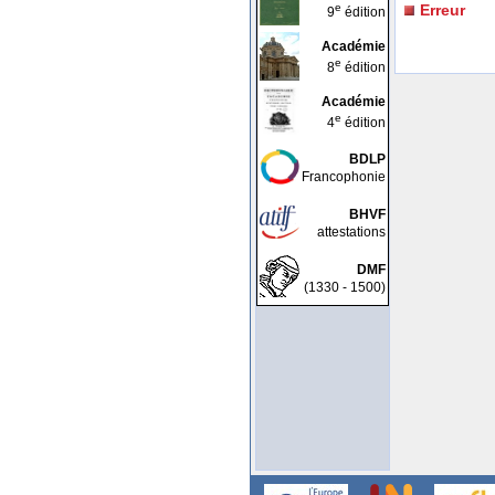
e
Erreur
9
édition
Académie
e
8
édition
Académie
e
4
édition
BDLP
Francophonie
BHVF
attestations
DMF
(1330 - 1500)