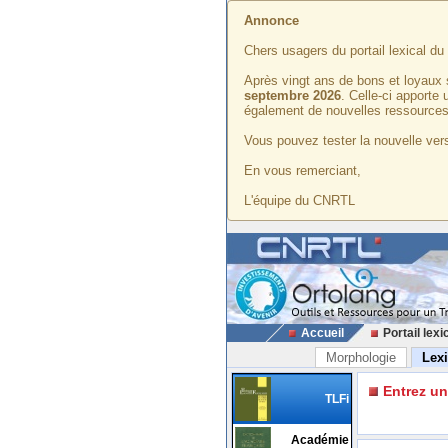
Annonce
Chers usagers du portail lexical d
Après vingt ans de bons et loyaux 
septembre 2026
. Celle-ci apporte
également de nouvelles ressources
Vous pouvez tester la nouvelle vers
En vous remerciant,
L'équipe du CNRTL
Accueil
Portail lexi
Morphologie
Lex
Entrez u
TLFi
Académie