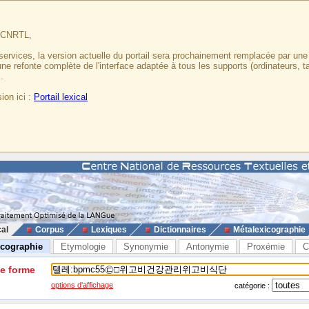
u CNRTL,
services, la version actuelle du portail sera prochainement remplacée par un
 une refonte complète de l'interface adaptée à tous les supports (ordinateurs, t
.
ion ici :
Portail lexical
cal
Corpus
Lexiques
Dictionnaires
Métalexicographie
icographie
Etymologie
Synonymie
Antonymie
Proxémie
C
ne forme
options d'affichage
catégorie :