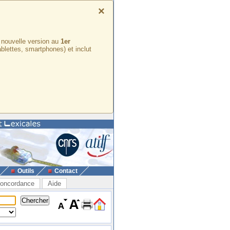
×
e nouvelle version au
1er
ablettes, smartphones) et inclut
Outils
Contact
oncordance
Aide