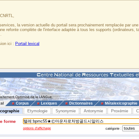
u CNRTL,
services, la version actuelle du portail sera prochainement remplacée par un
 une refonte complète de l'interface adaptée à tous les supports (ordinateurs, t
.
ion ici :
Portail lexical
cal
Corpus
Lexiques
Dictionnaires
Métalexicographie
icographie
Etymologie
Synonymie
Antonymie
Proxémie
C
ne forme
options d'affichage
catégorie :