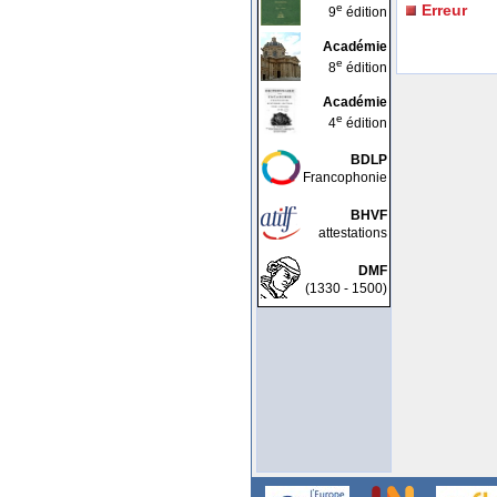
e
Erreur
9
édition
Académie
e
8
édition
Académie
e
4
édition
BDLP
Francophonie
BHVF
attestations
DMF
(1330 - 1500)