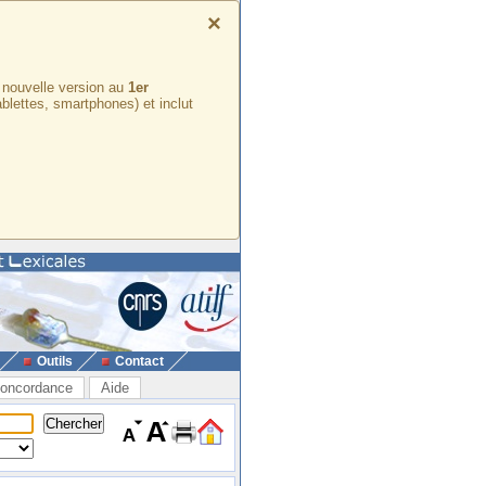
×
e nouvelle version au
1er
ablettes, smartphones) et inclut
Outils
Contact
oncordance
Aide