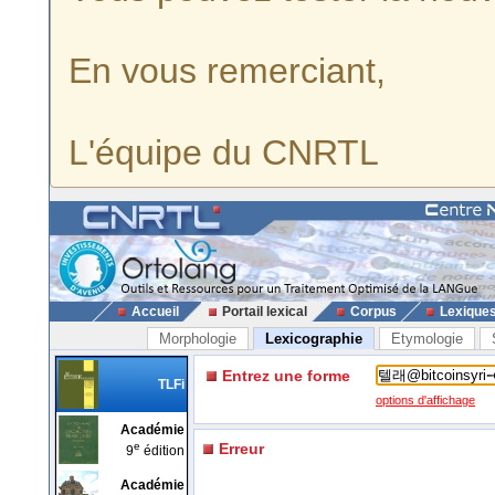
En vous remerciant,
L'équipe du CNRTL
Accueil
Portail lexical
Corpus
Lexique
Morphologie
Lexicographie
Etymologie
Entrez une forme
TLFi
options d'affichage
Académie
e
Erreur
9
édition
Académie