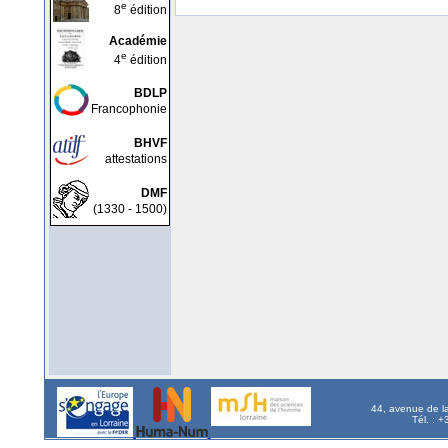
e
8
édition
Académie
e
4
édition
BDLP
Francophonie
BHVF
attestations
DMF
(1330 - 1500)
44, avenue de l
Tél. : 