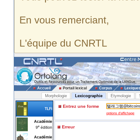
En vous remerciant,
L'équipe du CNRTL
Accueil
Portail lexical
Corpus
Lexique
Morphologie
Lexicographie
Etymologie
Entrez une forme
TLFi
options d'affichage
Académie
e
Erreur
9
édition
Académie