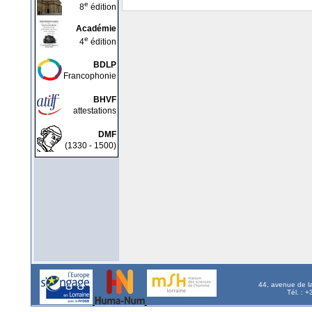
e
8
édition
Académie
e
4
édition
BDLP
Francophonie
BHVF
attestations
DMF
(1330 - 1500)
44, avenue de l
Tél. : 