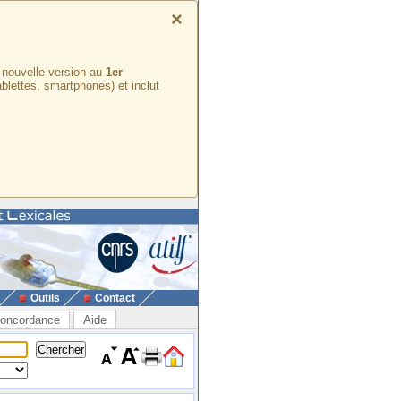
×
e nouvelle version au
1er
ablettes, smartphones) et inclut
Outils
Contact
oncordance
Aide