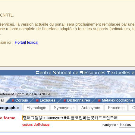
u CNRTL,
services, la version actuelle du portail sera prochainement remplacée par un
 une refonte complète de l'interface adaptée à tous les supports (ordinateurs, t
.
ion ici :
Portail lexical
cal
Corpus
Lexiques
Dictionnaires
Métalexicographie
icographie
Etymologie
Synonymie
Antonymie
Proxémie
C
ne forme
options d'affichage
catégorie :