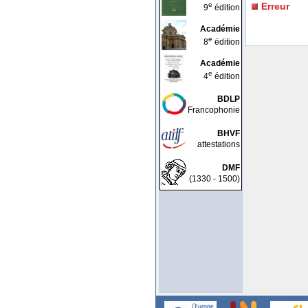
e
Erreur
9
édition
Académie
e
8
édition
Académie
e
4
édition
BDLP
Francophonie
BHVF
attestations
DMF
(1330 - 1500)