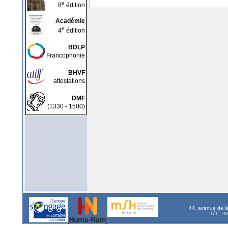
e
8
édition
Académie
e
4
édition
BDLP
Francophonie
BHVF
attestations
DMF
(1330 - 1500)
44, avenue de l
Tél. : 