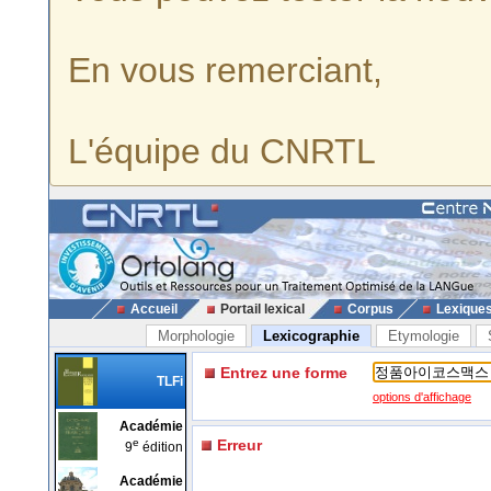
En vous remerciant,
L'équipe du CNRTL
Accueil
Portail lexical
Corpus
Lexique
Morphologie
Lexicographie
Etymologie
Entrez une forme
TLFi
options d'affichage
Académie
e
Erreur
9
édition
Académie