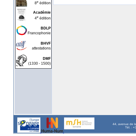
e
8
édition
Académie
e
4
édition
BDLP
Francophonie
BHVF
attestations
DMF
(1330 - 1500)
44, avenue de l
Tél. : 