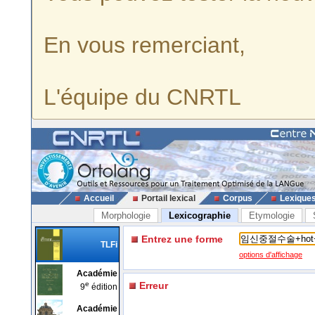
En vous remerciant,
L'équipe du CNRTL
Accueil
Portail lexical
Corpus
Lexique
Morphologie
Lexicographie
Etymologie
Entrez une forme
TLFi
options d'affichage
Académie
e
Erreur
9
édition
Académie