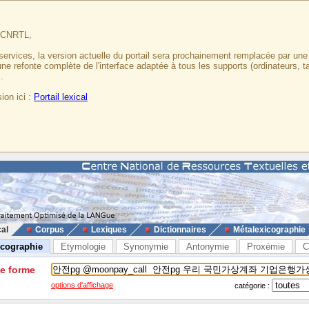
u CNRTL,
services, la version actuelle du portail sera prochainement remplacée par un
 une refonte complète de l'interface adaptée à tous les supports (ordinateurs, t
.
ion ici :
Portail lexical
cal
Corpus
Lexiques
Dictionnaires
Métalexicographie
icographie
Etymologie
Synonymie
Antonymie
Proxémie
C
ne forme
options d'affichage
catégorie :