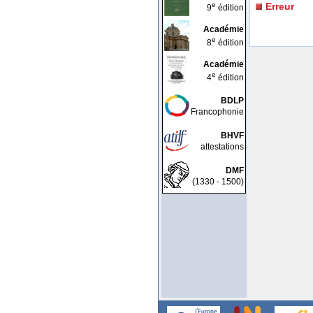
e
Erreur
9
édition
Académie
e
8
édition
Académie
e
4
édition
BDLP
Francophonie
BHVF
attestations
DMF
(1330 - 1500)