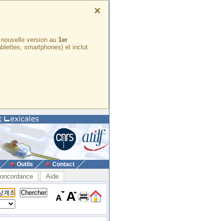
×
e nouvelle version au
1er
ablettes, smartphones) et inclut
Outils
Contact
oncordance
Aide