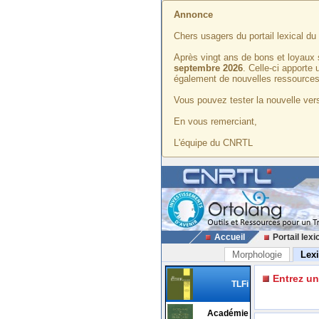
Annonce
Chers usagers du portail lexical d
Après vingt ans de bons et loyaux 
septembre 2026
. Celle-ci apporte
également de nouvelles ressources
Vous pouvez tester la nouvelle vers
En vous remerciant,
L'équipe du CNRTL
Accueil
Portail lexi
Morphologie
Lex
Entrez u
TLFi
Académie