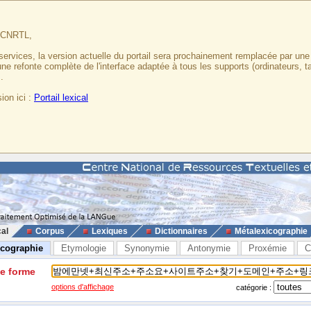
u CNRTL,
services, la version actuelle du portail sera prochainement remplacée par un
 une refonte complète de l'interface adaptée à tous les supports (ordinateurs, t
.
ion ici :
Portail lexical
cal
Corpus
Lexiques
Dictionnaires
Métalexicographie
icographie
Etymologie
Synonymie
Antonymie
Proxémie
C
ne forme
options d'affichage
catégorie :