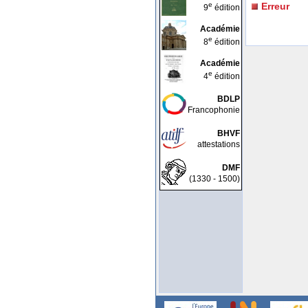
e
Erreur
9
édition
Académie
e
8
édition
Académie
e
4
édition
BDLP
Francophonie
BHVF
attestations
DMF
(1330 - 1500)