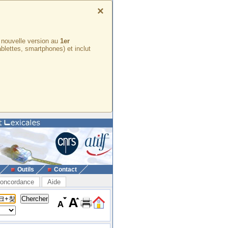
×
e nouvelle version au
1er
ablettes, smartphones) et inclut
Outils
Contact
oncordance
Aide