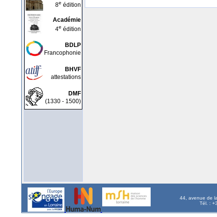
e
8
édition
Académie
e
4
édition
BDLP
Francophonie
BHVF
attestations
DMF
(1330 - 1500)
44, avenue de l
Tél. : 