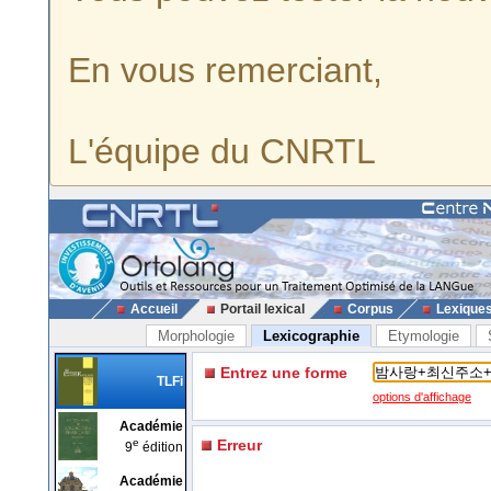
En vous remerciant,
L'équipe du CNRTL
Accueil
Portail lexical
Corpus
Lexique
Morphologie
Lexicographie
Etymologie
Entrez une forme
TLFi
options d'affichage
Académie
e
Erreur
9
édition
Académie