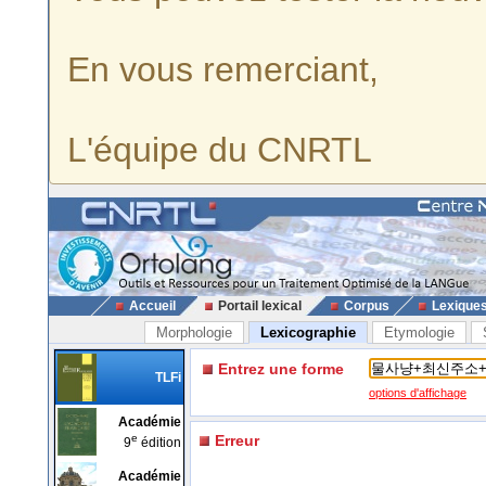
En vous remerciant,
L'équipe du CNRTL
Accueil
Portail lexical
Corpus
Lexique
Morphologie
Lexicographie
Etymologie
Entrez une forme
TLFi
options d'affichage
Académie
e
Erreur
9
édition
Académie