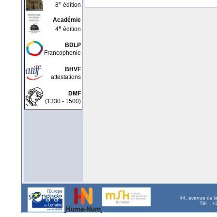
e
8
édition
Académie
e
4
édition
BDLP
Francophonie
BHVF
attestations
DMF
(1330 - 1500)
44, avenue de l
Tél. : 