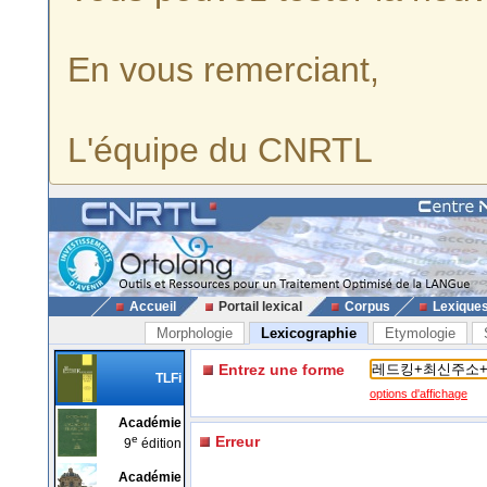
En vous remerciant,
L'équipe du CNRTL
Accueil
Portail lexical
Corpus
Lexique
Morphologie
Lexicographie
Etymologie
Entrez une forme
TLFi
options d'affichage
Académie
e
Erreur
9
édition
Académie