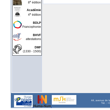
e
8
édition
Académie
e
4
édition
BDLP
Francophonie
BHVF
attestations
DMF
(1330 - 1500)
44, avenue de l
Tél. : 