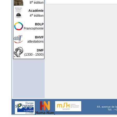
e
8
édition
Académie
e
4
édition
BDLP
Francophonie
BHVF
attestations
DMF
(1330 - 1500)
44, avenue de l
Tél. : 