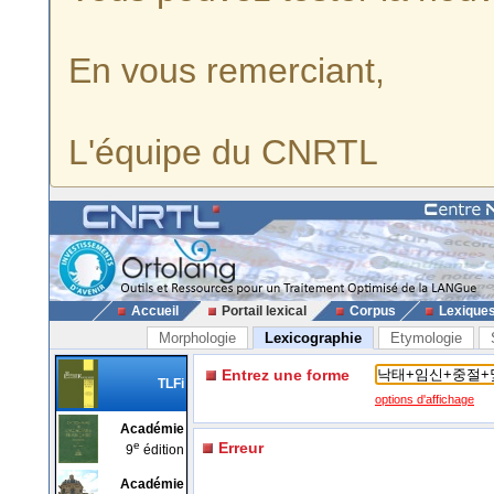
En vous remerciant,
L'équipe du CNRTL
Accueil
Portail lexical
Corpus
Lexique
Morphologie
Lexicographie
Etymologie
Entrez une forme
TLFi
options d'affichage
Académie
e
Erreur
9
édition
Académie