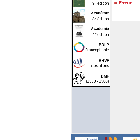
e
Erreur
9
édition
Académie
e
8
édition
Académie
e
4
édition
BDLP
Francophonie
BHVF
attestations
DMF
(1330 - 1500)