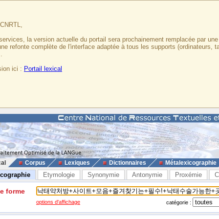
u CNRTL,
services, la version actuelle du portail sera prochainement remplacée par un
 une refonte complète de l'interface adaptée à tous les supports (ordinateurs, t
.
ion ici :
Portail lexical
cal
Corpus
Lexiques
Dictionnaires
Métalexicographie
icographie
Etymologie
Synonymie
Antonymie
Proxémie
C
ne forme
options d'affichage
catégorie :