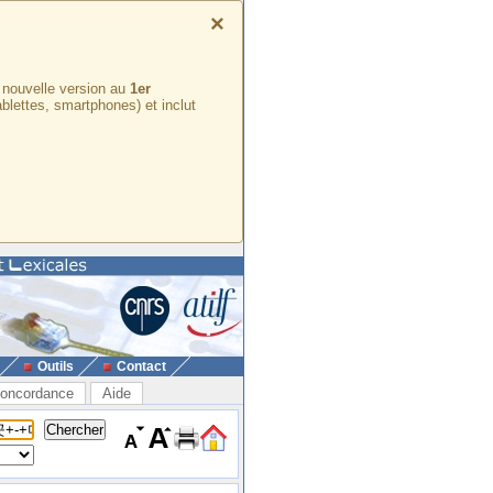
×
e nouvelle version au
1er
ablettes, smartphones) et inclut
Outils
Contact
oncordance
Aide