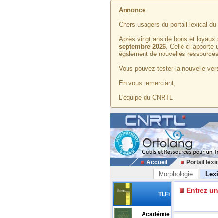
Annonce
Chers usagers du portail lexical d
Après vingt ans de bons et loyaux 
septembre 2026
. Celle-ci apporte
également de nouvelles ressources
Vous pouvez tester la nouvelle vers
En vous remerciant,
L'équipe du CNRTL
Accueil
Portail lexi
Morphologie
Lex
Entrez u
TLFi
Académie