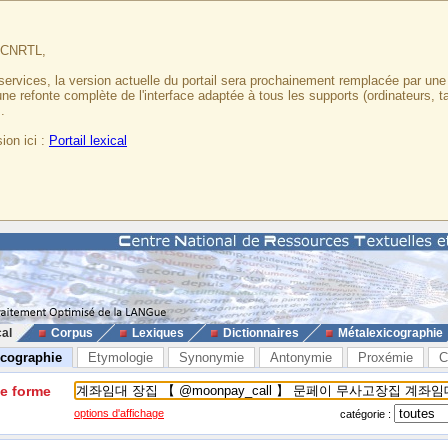
u CNRTL,
services, la version actuelle du portail sera prochainement remplacée par un
 une refonte complète de l'interface adaptée à tous les supports (ordinateurs, t
.
ion ici :
Portail lexical
cal
Corpus
Lexiques
Dictionnaires
Métalexicographie
icographie
Etymologie
Synonymie
Antonymie
Proxémie
C
ne forme
options d'affichage
catégorie :