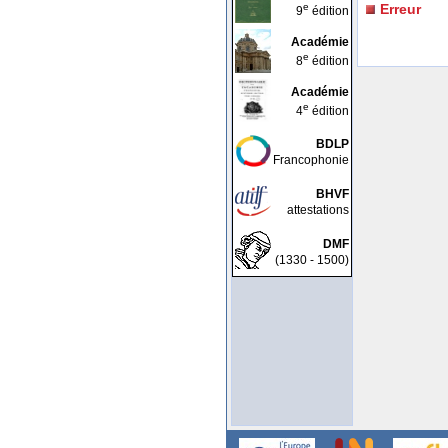
e
Erreur
9
édition
Académie
e
8
édition
Académie
e
4
édition
BDLP
Francophonie
BHVF
attestations
DMF
(1330 - 1500)