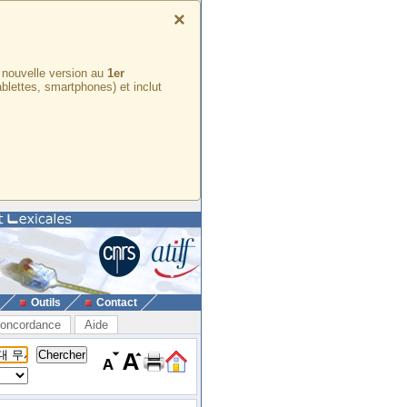
×
e nouvelle version au
1er
ablettes, smartphones) et inclut
Outils
Contact
oncordance
Aide