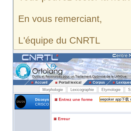
En vous remerciant,
L'équipe du CNRTL
Accueil
Portail lexical
Corpus
Lexique
Morphologie
Lexicographie
Etymologie
S
Entrez une forme
Dicosyn
CRISCO
Erreur