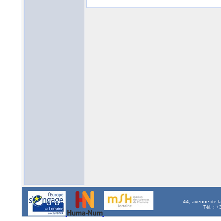
44, avenue de l
Tél. : 