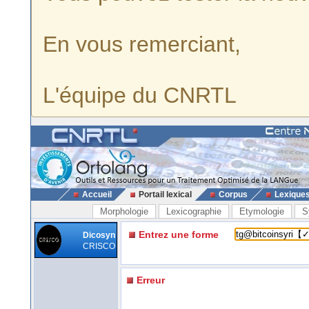
En vous remerciant,
L'équipe du CNRTL
Accueil
Portail lexical
Corpus
Lexique
Morphologie
Lexicographie
Etymologie
S
Entrez une forme
Dicosyn
CRISCO
Erreur