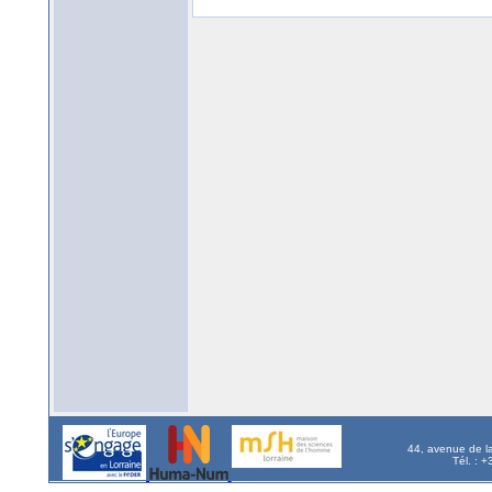
44, avenue de l
Tél. : 