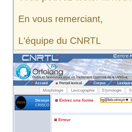
En vous remerciant,
L'équipe du CNRTL
Accueil
Portail lexical
Corpus
Lexique
Morphologie
Lexicographie
Etymologie
S
Entrez une forme
Dicosyn
CRISCO
Erreur