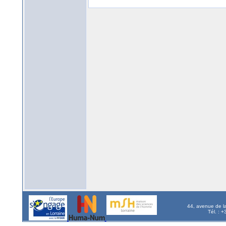
44, avenue de l
Tél. : 