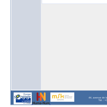
44, avenue de l
Tél. : 