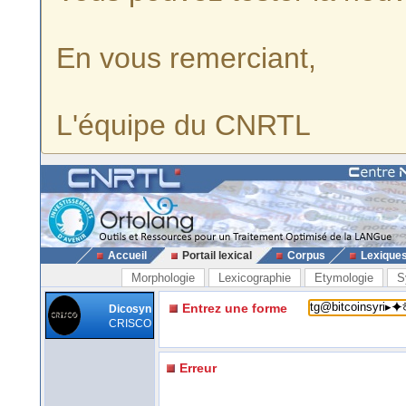
En vous remerciant,
L'équipe du CNRTL
Accueil
Portail lexical
Corpus
Lexique
Morphologie
Lexicographie
Etymologie
S
Entrez une forme
Dicosyn
CRISCO
Erreur