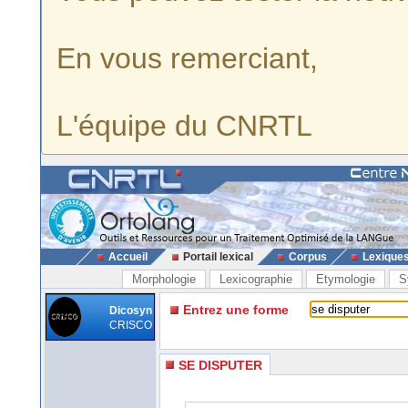
En vous remerciant,
L'équipe du CNRTL
Accueil
Portail lexical
Corpus
Lexique
Morphologie
Lexicographie
Etymologie
S
Entrez une forme
Dicosyn
CRISCO
SE DISPUTER