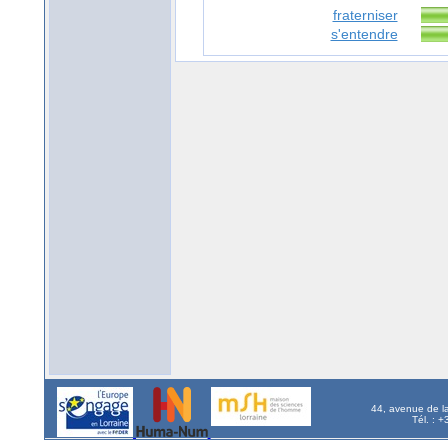
fraterniser
s'entendre
44, avenue de l
Tél. : 