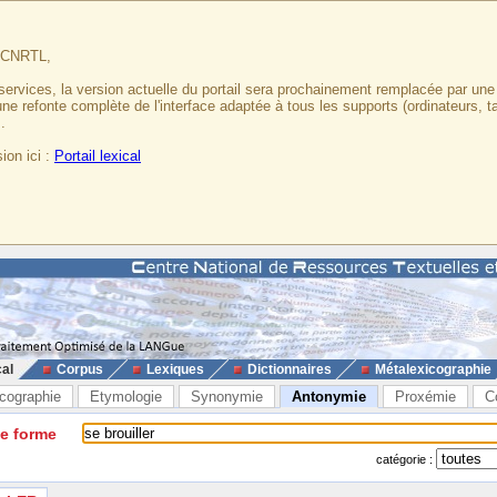
u CNRTL,
services, la version actuelle du portail sera prochainement remplacée par un
 une refonte complète de l'interface adaptée à tous les supports (ordinateurs, t
.
ion ici :
Portail lexical
cal
Corpus
Lexiques
Dictionnaires
Métalexicographie
cographie
Etymologie
Synonymie
Antonymie
Proxémie
C
ne forme
catégorie :