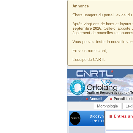
Annonce
Chers usagers du portail lexical d
Après vingt ans de bons et loyaux 
septembre 2026
. Celle-ci apporte
également de nouvelles ressources
Vous pouvez tester la nouvelle vers
En vous remerciant,
L'équipe du CNRTL
Accueil
Portail lexi
Morphologie
Lexi
Entrez u
Dicosyn
CRISCO