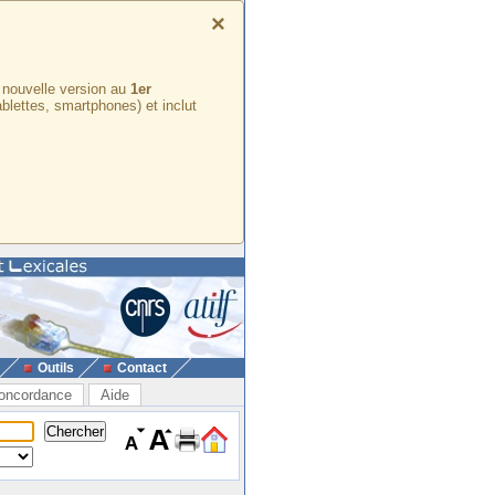
×
e nouvelle version au
1er
ablettes, smartphones) et inclut
Outils
Contact
oncordance
Aide